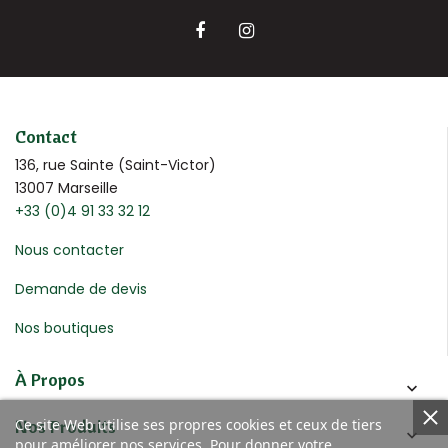
Contact
136, rue Sainte (Saint-Victor)
13007 Marseille
+33 (0)4 91 33 32 12
Nous contacter
Demande de devis
Nos boutiques
À Propos

Nos Produits
Ce site Web utilise ses propres cookies et ceux de tiers

pour améliorer nos services. Pour donner votre