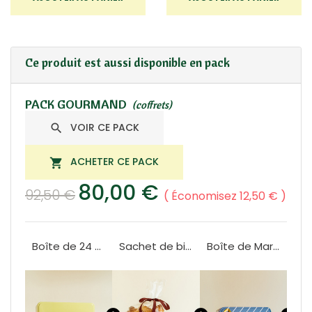
Ce produit est aussi disponible en pack
PACK GOURMAND
(coffrets)
VOIR CE PACK

ACHETER CE PACK

80,00 €
92,50 €
Économisez 12,50 €
Boîte de 24 navettes
Sachet de biscuits 500g
Boîte de Marseillotes 160g
Boîte de calissons 340g