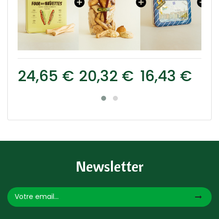
 €
20,32 €
16,43 €
18,59 €
Newsletter