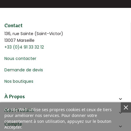
Contact
136, rue Sainte (Saint-Victor)
13007 Marseille
+33 (0)4 91 33 32 12
Nous contacter
Demande de devis
Nos boutiques
À Propos

Nos Produits
Ce site Web utilise ses propres cookies et ceux de tiers

pour améliorer nos services. Pour donner votre
consentement à son utilisation, appuyez sur le bouton
Compte

Accepter.