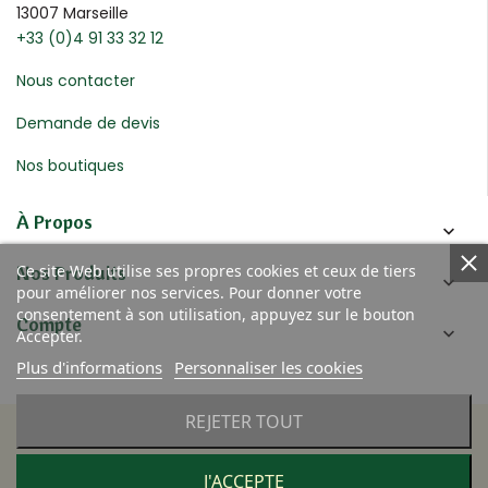
13007 Marseille
+33 (0)4 91 33 32 12
Nous contacter
Demande de devis
Nos boutiques
À Propos

Nos Produits
Ce site Web utilise ses propres cookies et ceux de tiers

pour améliorer nos services. Pour donner votre
consentement à son utilisation, appuyez sur le bouton
Compte

Accepter.
Plus d'informations
Personnaliser les cookies
REJETER TOUT
© 2020 Four des Navettes
Réalisation :
J'ACCEPTE