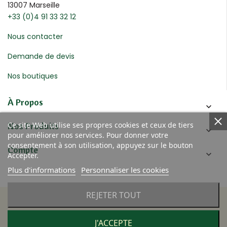
13007 Marseille
+33 (0)4 91 33 32 12
Nous contacter
Demande de devis
Nos boutiques
À Propos

Ce site Web utilise ses propres cookies et ceux de tiers
Nos Produits

pour améliorer nos services. Pour donner votre
consentement à son utilisation, appuyez sur le bouton
Compte

Accepter.
Plus d'informations
Personnaliser les cookies
REJETER TOUT
© 2020 Four des Navettes
J'ACCEPTE
Réalisation :