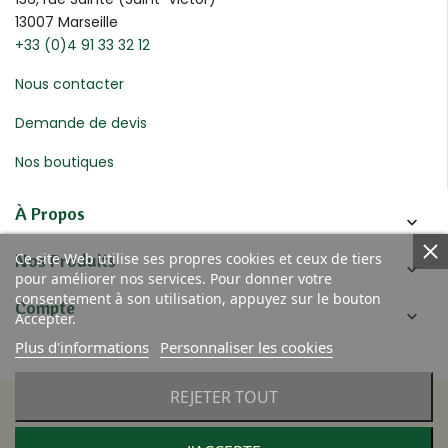
13007 Marseille
+33 (0)4 91 33 32 12
Nous contacter
Demande de devis
Nos boutiques
À Propos

Ce site Web utilise ses propres cookies et ceux de tiers
Nos Produits

pour améliorer nos services. Pour donner votre
consentement à son utilisation, appuyez sur le bouton
Compte

Accepter.
Plus d'informations
Personnaliser les cookies
REJETER TOUT
© 2020 Four des Navettes